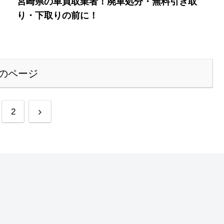
宮崎県の車買取業者！廃車処分・無料引き取
り・下取りの前に！
のページ
次
2
へ