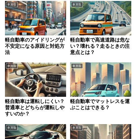
車買取
車買取
軽自動車のアイドリングが
軽自動車で高速道路は危な
不安定になる原因と対処方
い？壊れる？走るときの注
法
意点とは？
車買取
車買取
軽自動車は運転しにくい？
軽自動車でマットレスを運
普通車とどちらが運転しや
ぶことはできる？
すいのか？
車買取
車買取