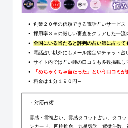
創業２０年の信頼できる電話占いサービス
採用率３％の厳しい審査をクリアした一流
全国にいる当たると評判の占い師に占って
電話占い以外にもメール鑑定やチャット占
サイト内では占い師の口コミも多数掲載し
「めちゃくちゃ当たった」という口コミが
料金は１分１９０円～
・対応占術
霊感・霊視占い、霊感タロット占い、タロッ
ンカード、四柱推命、九星気学、紫微斗数、