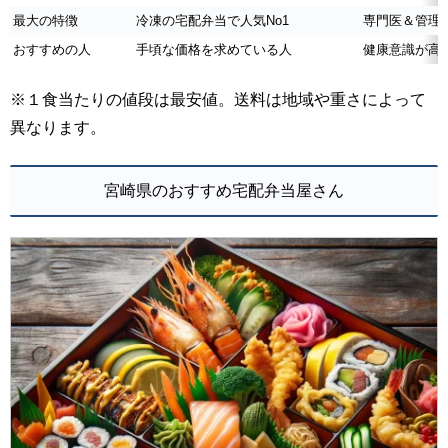
最大の特徴
冷凍の宅配弁当で人気No1
専門医＆管理
おすすめの人
手頃な価格を求めている人
健康意識が高
※１食当たりの値段は最安値。送料は地域や重さによって
異なります。
宮崎県のおすすめ宅配弁当屋さん