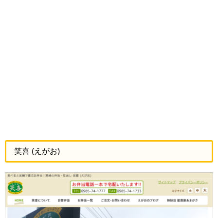
笑喜 (えがお)