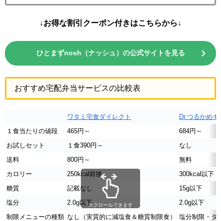
↓お得な割引クーポン付きはこちらから↓
ひとまずnosh（ナッシュ）の公式サイトを見る
おすすめ宅配弁当サービスの比較表
ワタミ宅食ダイレクト
Dr.つるかめ
１食当たりの値段
465円～
684円～
お試しセット
１食390円～
なし
送料
800円～
無料
カロリー
250kcal前後
300kcal以下
糖質
記載なし
15g以下
塩分
2.0g以下
2.0g以下
スクロールできます
制限メニューの種類
なし（実質的に減塩食＆糖質制限食）
塩分制限・タ