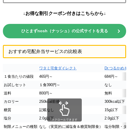
↓お得な割引クーポン付きはこちらから↓
ひとまずnosh（ナッシュ）の公式サイトを見る
おすすめ宅配弁当サービスの比較表
ワタミ宅食ダイレクト
Dr.つるかめ
１食当たりの値段
465円～
684円～
お試しセット
１食390円～
なし
送料
800円～
無料
カロリー
250kcal前後
300kcal以下
糖質
記載なし
15g以下
塩分
2.0g以下
2.0g以下
スクロールできます
制限メニューの種類
なし（実質的に減塩食＆糖質制限食）
塩分制限・タ