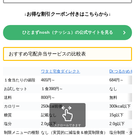
↓お得な割引クーポン付きはこちらから↓
ひとまずnosh（ナッシュ）の公式サイトを見る
おすすめ宅配弁当サービスの比較表
ワタミ宅食ダイレクト
Dr.つるかめ
１食当たりの値段
465円～
684円～
お試しセット
１食390円～
なし
送料
800円～
無料
カロリー
250kcal前後
300kcal以下
糖質
記載なし
15g以下
塩分
2.0g以下
2.0g以下
スクロールできます
制限メニューの種類
なし（実質的に減塩食＆糖質制限食）
塩分制限・タ