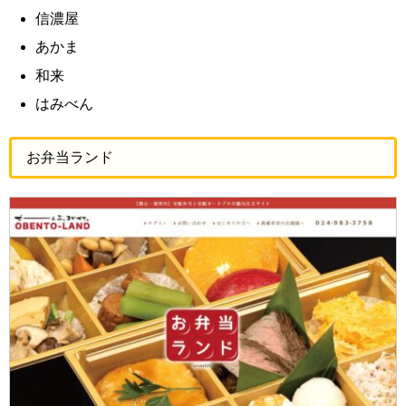
信濃屋
あかま
和来
はみべん
お弁当ランド