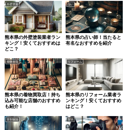
外壁塗装
占い
熊本県の外壁塗装業者ラン
熊本県の占い師！当たると
キング！安くておすすめは
有名なおすすめを紹介
どこ？
着物買取
リフォーム
熊本県の着物買取店！持ち
熊本県のリフォーム業者ラ
込み可能な店舗のおすすめ
ンキング！安くておすすめ
も紹介！
はどこ？
害獣駆除
探偵