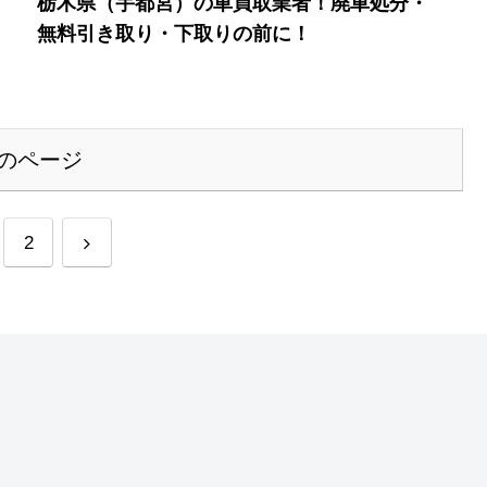
栃木県（宇都宮）の車買取業者！廃車処分・
無料引き取り・下取りの前に！
のページ
次
2
へ