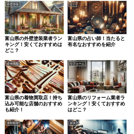
外壁塗装
占い
富山県の外壁塗装業者ラン
富山県の占い師！当たると
キング！安くておすすめは
有名なおすすめを紹介
どこ？
着物買取
リフォーム
富山県の着物買取店！持ち
富山県のリフォーム業者ラ
込み可能な店舗のおすすめ
ンキング！安くておすすめ
も紹介！
はどこ？
害獣駆除
探偵