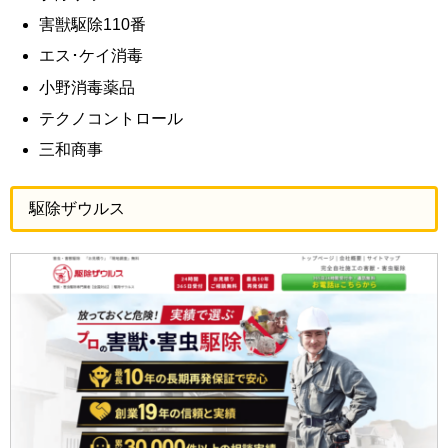
害獣駆除110番
エス･ケイ消毒
小野消毒薬品
テクノコントロール
三和商事
駆除ザウルス