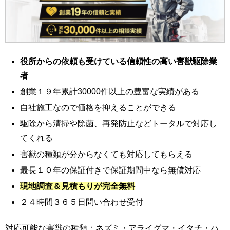
役所からの依頼も受けている信頼性の高い害獣駆除業
者
創業１９年累計30000件以上の豊富な実績がある
自社施工なので価格を抑えることができる
駆除から清掃や除菌、再発防止などトータルで対応し
てくれる
害獣の種類が分からなくても対応してもらえる
最長１０年の保証付きで保証期間中なら無償対応
現地調査＆見積もりが完全無料
２４時間３６５日問い合わせ受付
対応可能な害獣の種類：ネズミ・アライグマ・イタチ・ハ