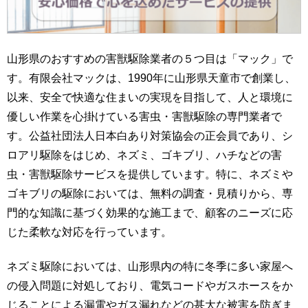
山形県のおすすめの害獣駆除業者の５つ目は「マック」で
す。有限会社マックは、1990年に山形県天童市で創業し、
以来、安全で快適な住まいの実現を目指して、人と環境に
優しい作業を心掛けている害虫・害獣駆除の専門業者で
す。公益社団法人日本白あり対策協会の正会員であり、シ
ロアリ駆除をはじめ、ネズミ、ゴキブリ、ハチなどの害
虫・害獣駆除サービスを提供しています。特に、ネズミや
ゴキブリの駆除においては、無料の調査・見積りから、専
門的な知識に基づく効果的な施工まで、顧客のニーズに応
じた柔軟な対応を行っています。
ネズミ駆除においては、山形県内の特に冬季に多い家屋へ
の侵入問題に対処しており、電気コードやガスホースをか
じることによる漏電やガス漏れなどの甚大な被害を防ぎま