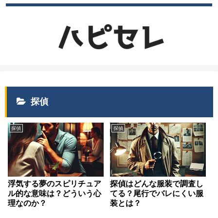
探偵
探偵
探偵
浮気する夢のスピリチュア
探偵はどんな服装で調査し
ル的な意味は？どういう心
てる？尾行でバレにくい服
理なのか？
装とは？