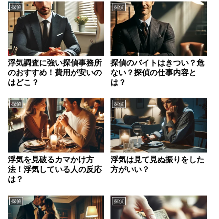
探偵
探偵
浮気調査に強い探偵事務所
探偵のバイトはきつい？危
のおすすめ！費用が安いの
ない？探偵の仕事内容と
はどこ？
は？
探偵
探偵
浮気を見破るカマかけ方
浮気は見て見ぬ振りをした
法！浮気している人の反応
方がいい？
は？
探偵
探偵