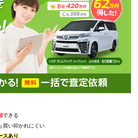
却
できる
ら買い叩かれにくい
ースあり