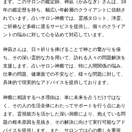
ます。このサロンの鑑定師、神凪（かみなぎ）さんは、18
年の鑑定歴を持ち、幅広い年齢層のクライアントに信頼さ
れています。占いサロン神癒では、霊感タロット、浄霊、
ご祈祷など多岐に渡るサービスを提供し、個々のクライア
ントの悩みに対して心を込めて対応しています。
神凪さんは、日々祈りを捧げることで神との繋がりを保
ち、その深い霊的な力を用いて、訪れる人々の問題解決を
支援します。占いサロン神癒では、特に人間関係の悩み、
仕事の問題、健康面での不安など、様々な問題に対して、
具体的で現実的なアドバイスを提供しております。
神癒に相談するべき理由は、単に未来を占うだけではな
く、その人の生活全体にわたってサポートを行う点にあり
ます。霊視能力を活かした深い洞察により、抱えている問
題の根本原因を見抜き、その解決に向けて実行可能なアド
バイスを提供します。また、サロンでは心の癒しを重視