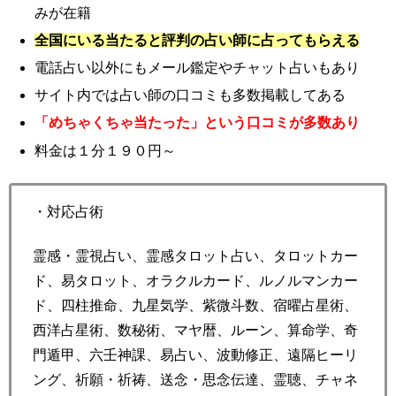
みが在籍
全国にいる当たると評判の占い師に占ってもらえる
電話占い以外にもメール鑑定やチャット占いもあり
サイト内では占い師の口コミも多数掲載してある
「めちゃくちゃ当たった」という口コミが多数あり
料金は１分１９０円～
・対応占術
霊感・霊視占い、霊感タロット占い、タロットカー
ド、易タロット、オラクルカード、ルノルマンカー
ド、四柱推命、九星気学、紫微斗数、宿曜占星術、
西洋占星術、数秘術、マヤ暦、ルーン、算命学、奇
門遁甲、六壬神課、易占い、波動修正、遠隔ヒーリ
ング、祈願・祈祷、送念・思念伝達、霊聴、チャネ