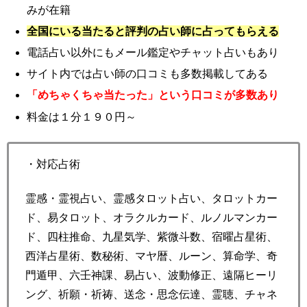
みが在籍
全国にいる当たると評判の占い師に占ってもらえる
電話占い以外にもメール鑑定やチャット占いもあり
サイト内では占い師の口コミも多数掲載してある
「めちゃくちゃ当たった」という口コミが多数あり
料金は１分１９０円～
・対応占術
霊感・霊視占い、霊感タロット占い、タロットカー
ド、易タロット、オラクルカード、ルノルマンカー
ド、四柱推命、九星気学、紫微斗数、宿曜占星術、
西洋占星術、数秘術、マヤ暦、ルーン、算命学、奇
門遁甲、六壬神課、易占い、波動修正、遠隔ヒーリ
ング、祈願・祈祷、送念・思念伝達、霊聴、チャネ