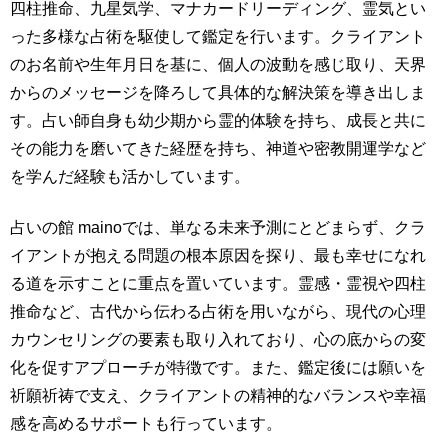
四柱推命、九星気学、マナカードリーディング、霊気とい
った多様な占術を駆使して鑑定を行います。クライアント
のお名前や生年月日を基に、個人の波動を感じ取り、天界
からのメッセージを降ろして具体的な解決策を導き出しま
す。占い師自身も幼少期から霊的体験を持ち、成長と共に
その能力を磨いてきた経歴を持ち、神道や密教開運学など
を学んだ経験も活かしています。
占いの館 mainoでは、単なる未来予測にとどまらず、クラ
イアントが抱える問題の根本原因を探り、最も幸せになれ
る道を示すことに重点を置いています。霊感・霊視や四柱
推命など、古代から伝わる占術を用いながら、現代の心理
カウンセリングの要素も取り入れており、心の底からの変
化を促すアプローチが特徴です。また、鑑定後には願いを
祈願祈祷で支え、クライアントの精神的なバランスや幸福
感を高めるサポートも行っています。