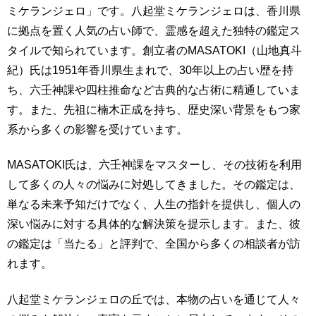
ミケランジェロ」です。八起堂ミケランジェロは、香川県
に拠点を置く人気の占い師で、霊感を超えた独特の鑑定ス
タイルで知られています。創立者のMASATOKI（山地真斗
紀）氏は1951年香川県生まれで、30年以上の占い歴を持
ち、六壬神課や四柱推命など古典的な占術に精通していま
す。また、先祖に楠木正成を持ち、歴史深い背景をもつ家
系から多くの影響を受けています。
MASATOKI氏は、六壬神課をマスターし、その技術を利用
して多くの人々の悩みに対処してきました。その鑑定は、
単なる未来予知だけでなく、人生の指針を提供し、個人の
深い悩みに対する具体的な解決策を提示します。また、彼
の鑑定は「当たる」と評判で、全国から多くの相談者が訪
れます。
八起堂ミケランジェロの丘では、本物の占いを通じて人々