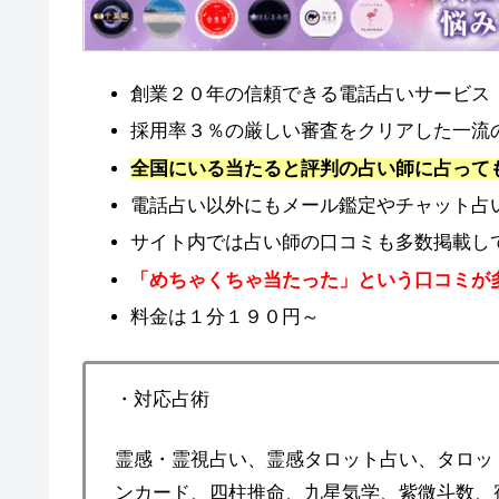
創業２０年の信頼できる電話占いサービス
採用率３％の厳しい審査をクリアした一流
全国にいる当たると評判の占い師に占って
電話占い以外にもメール鑑定やチャット占
サイト内では占い師の口コミも多数掲載し
「めちゃくちゃ当たった」という口コミが
料金は１分１９０円～
・対応占術
霊感・霊視占い、霊感タロット占い、タロッ
ンカード、四柱推命、九星気学、紫微斗数、