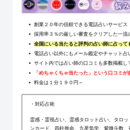
創業２０年の信頼できる電話占いサービス
採用率３％の厳しい審査をクリアした一流
全国にいる当たると評判の占い師に占って
電話占い以外にもメール鑑定やチャット占
サイト内では占い師の口コミも多数掲載し
「めちゃくちゃ当たった」という口コミが
料金は１分１９０円～
・対応占術
霊感・霊視占い、霊感タロット占い、タロッ
ンカード、四柱推命、九星気学、紫微斗数、