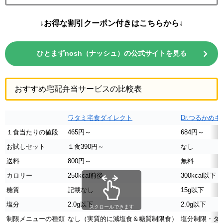
↓お得な割引クーポン付きはこちらから↓
ひとまずnosh（ナッシュ）の公式サイトを見る
おすすめ宅配弁当サービスの比較表
ワタミ宅食ダイレクト
Dr.つるかめ
１食当たりの値段
465円～
684円～
お試しセット
１食390円～
なし
送料
800円～
無料
カロリー
250kcal前後
300kcal以下
糖質
記載なし
15g以下
塩分
2.0g以下
2.0g以下
スクロールできます
制限メニューの種類
なし（実質的に減塩食＆糖質制限食）
塩分制限・タ