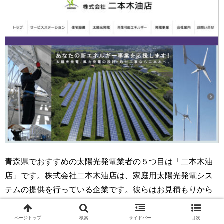
青森県でおすすめの太陽光発電業者の５つ目は「二本木油
店」です。株式会社二本木油店は、家庭用太陽光発電シス
テムの提供を行っている企業です。彼らはお見積もりから
施工までを一貫して対応しており、国内外のメーカーの製
品を取り扱っています。特に青森県内や岩手県内での実績
ページトップ
検索
サイドバー
目次