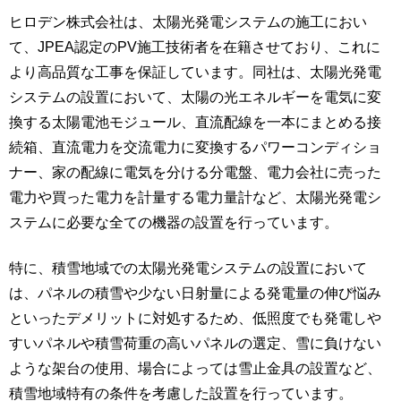
ヒロデン株式会社は、太陽光発電システムの施工におい
て、JPEA認定のPV施工技術者を在籍させており、これに
より高品質な工事を保証しています。同社は、太陽光発電
システムの設置において、太陽の光エネルギーを電気に変
換する太陽電池モジュール、直流配線を一本にまとめる接
続箱、直流電力を交流電力に変換するパワーコンディショ
ナー、家の配線に電気を分ける分電盤、電力会社に売った
電力や買った電力を計量する電力量計など、太陽光発電シ
ステムに必要な全ての機器の設置を行っています。
特に、積雪地域での太陽光発電システムの設置において
は、パネルの積雪や少ない日射量による発電量の伸び悩み
といったデメリットに対処するため、低照度でも発電しや
すいパネルや積雪荷重の高いパネルの選定、雪に負けない
ような架台の使用、場合によっては雪止金具の設置など、
積雪地域特有の条件を考慮した設置を行っています。