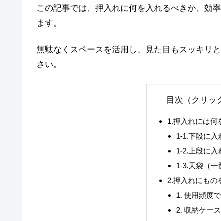
この記事では、押入れに何を入れるべきか、効率
ます。
無駄なくスペースを活用し、見た目もスッキリと
さい。
目次（クリッ
1.押入れには何
1-1.下段に
1-2.上段に
1-3.天袋（
2.押入れにも
1. 使用頻
2. 収納ケー