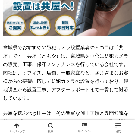
宮城県でおすすめの防犯カメラ設置業者の６つ目は「共
屋」です。共屋（ともや）は、宮城県を中心に防犯カメラ
の販売、工事、保守メンテナンスを行っている会社です。
同社は、オフィス、店舗、一般家庭など、さまざまなお客
様からの要望に応じて防犯カメラの設置を行っており、現
地調査から設置工事、アフターサポートまで一貫して対応
しています。
共屋を選ぶべき理由は、その豊富な施工実績と専門知識を
持ったプロフェッショナルなチームにあります。防犯設備
士有資格者がお客様の予算や要望に合ったシステムを提案
ページトップ
検索
サイドバー
目次