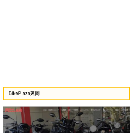
BikePlaza延岡