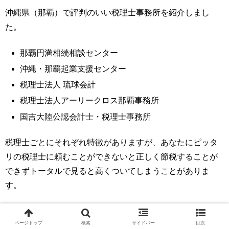
沖縄県（那覇）で評判のいい税理士事務所を紹介しまし
た。
那覇円満相続相談センター
沖縄・那覇起業支援センター
税理士法人 琉球会計
税理士法人アーリークロス那覇事務所
国吉大陸公認会計士・税理士事務所
税理士ごとにそれぞれ特徴がありますが、あなたにピッタ
リの税理士に頼むことができないと正しく節税することが
できずトータルで見ると高くついてしまうことがありま
す。
そんな事態を防ぐためにも税理士を探すときにはこちらの
ページトップ
検索
サイドバー
目次
税理士紹介サービスを利用することをおすすめします。