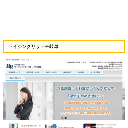
ライジングリサ－チ岐阜