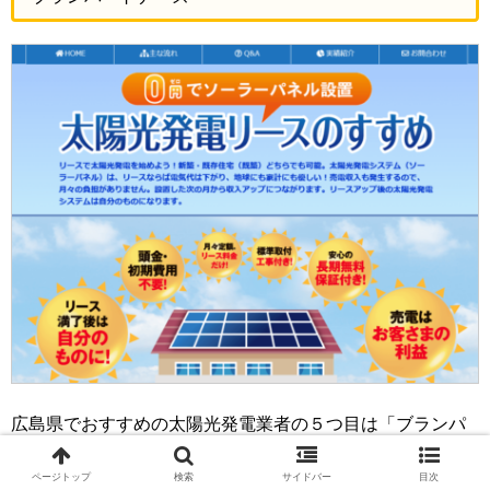
広島県でおすすめの太陽光発電業者の５つ目は「ブランパ
ートナーズ」です。ブランパートナーズは、新築や既存住
ページトップ
検索
サイドバー
目次
宅に太陽光発電システムをリースするサービスを提供して