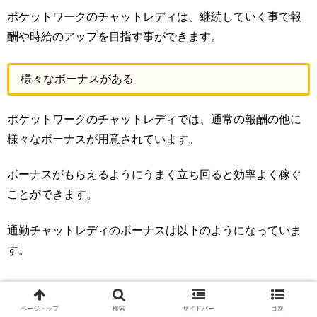
ポケットワークのチャットレディは、継続していく事で報
酬や時給のアップを目指す事ができます。
様々なボーナスがある
ポケットワークのチャットレディでは、通常の報酬の他に
様々なボーナスが用意されています。
ボーナスがもらえるようにうまく立ち回ると効率よく稼ぐ
ことができます。
通勤チャットレディのボーナスは以下のようになっていま
す。
対象日時
条件
新人特別報酬
登録日から2ヶ月間
5時間以上のログイン：1回3,000円
ページトップ
検索
サイドバー
目次