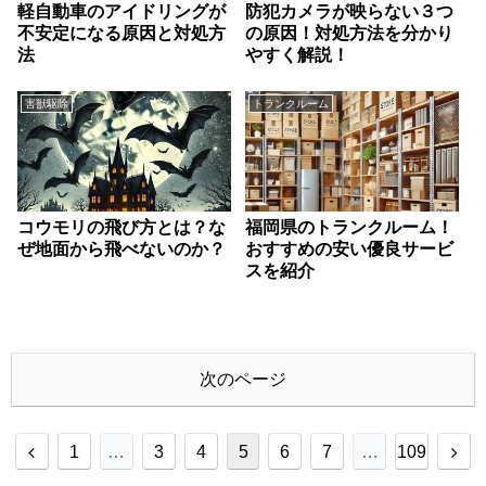
軽自動車のアイドリングが
防犯カメラが映らない３つ
不安定になる原因と対処方
の原因！対処方法を分かり
法
やすく解説！
害獣駆除
トランクルーム
コウモリの飛び方とは？な
福岡県のトランクルーム！
ぜ地面から飛べないのか？
おすすめの安い優良サービ
スを紹介
次のページ
前
次
1
…
3
4
5
6
7
…
109