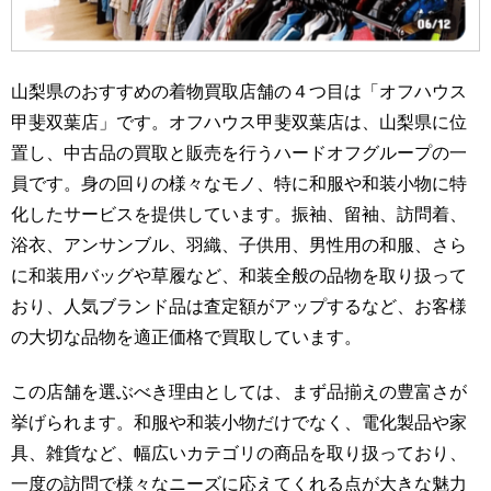
山梨県のおすすめの着物買取店舗の４つ目は「オフハウス
甲斐双葉店」です。オフハウス甲斐双葉店は、山梨県に位
置し、中古品の買取と販売を行うハードオフグループの一
員です。身の回りの様々なモノ、特に和服や和装小物に特
化したサービスを提供しています。振袖、留袖、訪問着、
浴衣、アンサンブル、羽織、子供用、男性用の和服、さら
に和装用バッグや草履など、和装全般の品物を取り扱って
おり、人気ブランド品は査定額がアップするなど、お客様
の大切な品物を適正価格で買取しています。
この店舗を選ぶべき理由としては、まず品揃えの豊富さが
挙げられます。和服や和装小物だけでなく、電化製品や家
具、雑貨など、幅広いカテゴリの商品を取り扱っており、
一度の訪問で様々なニーズに応えてくれる点が大きな魅力