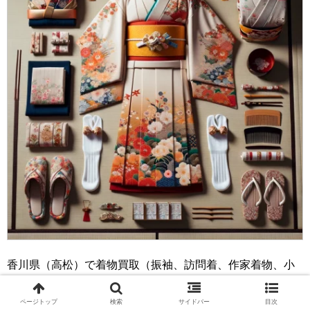
香川県（高松）で着物買取（振袖、訪問着、作家着物、小
紋、京友禅、留袖、付け下げ、紬、着物帯、かんざしな
ど）や着物処分が可能な地域（市）は以下のようになって
ページトップ
検索
サイドバー
目次