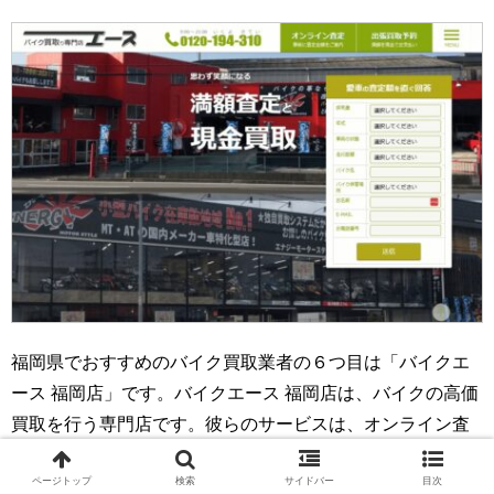
福岡県でおすすめのバイク買取業者の６つ目は「バイクエ
ース 福岡店」です。バイクエース 福岡店は、バイクの高価
買取を行う専門店です。彼らのサービスは、オンライン査
定や出張買取予約を通じて、顧客に満足のいく現金買取を
ページトップ
検索
サイドバー
目次
提供することに重点を置いています。バイクエースの強み